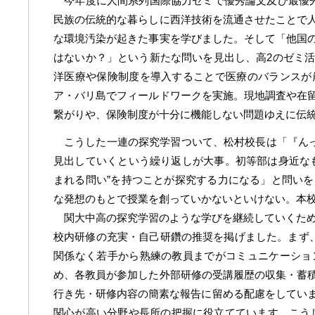
今年度に人間系列国際協力ゼミで優秀論文及び最優秀
民族の伝統的な暮らしに西洋技術を流通させたことで
な環境汚染が起きた事実を学びました。そして「他国
はないか？」という新たな問いを見出し、高2のゼミ
洋医療や保険制度を導入することで医療のバランスが
ア・バリ島でフィールドワークを実施。現地調査や在
繋がりや、保険制度が十分に機能しない問題ゆえに伝
こうした一連の探究学習ついて、松村校長は「『んっ
見出していくという繰り返しが大事。初等部は身近な
まれる問い”を持つことが探究する力になる」と問い
な発想のもとで授業を創っていかないといけない。本
関大中高の探究学習のような学びを継続していくために
校内研修の充実・自己研鑽の推奨を掲げました。まず、
関係なく若手から熟練の教員までがコミュニケーショ
め、各教員が参加した外部研修の受講履歴の収集・蓄
行き先・研修内容の簡素な報告に留める配慮をしていま
関心が高い分野や長所の把握に役立てています。こうした