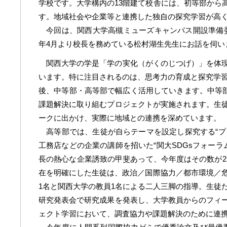
学校です。大学構内の13階建て校舎には、初等部から
す。地域社会や企業等と連携した独自の探究学習が高
今回は、関西大学高槻ミューズキャンパス開設準備委員
年4月より校長を務めている松村湖生先生にお話を伺い
関西大学の学是「学の実化（がくのじつげ）」を体
います。特に注目されるのは、思考力の育成と探究学習
後、中等部・高等部で幅広く活用していきます。中等部
課題解決に取り組むプロジェクトが実施されます。生
ークに出かけ、実際に地域との連携を深めています。
高等部では、生徒が自らテーマを設定し探究する“プロ
工務店などの企業の講師を招いた“関大SDGsフォーラ
長の熱心な企業誘致の甲斐あって、今年度はその数が2
在を明確にした生徒は、政治／国際協力／都市環境／危
1名と関西大学の教員1名による二人三脚の指導。生徒
研究発表会で研究成果を発表し、大学教員からのフィ
ェクト学習において、調査協力や課題解決のために連携