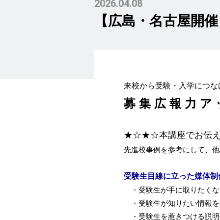
2026.04.08
【広島・名古屋開催
来校から受験・入学につな
募 集 広 報 力 ア 
★☆★☆本講座でお伝
先進校事例を参考にして、他
受験生目線に立った媒体制
・受験生が手に取りた
・受験生が知りたい情
・受験生を惹きつける説明