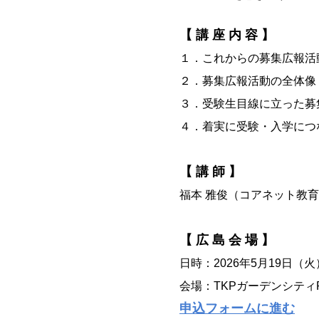
【 講 座 内 容 】
１．これからの募集広報活
２．募集広報活動の全体像
３．受験生目線に立った募
４．着実に受験・入学につ
【 講 師 】
福本 雅俊（コアネット教
【 広 島 会 場 】
日時：2026年5月19日（火
会場：TKPガーデンシティ
申込フォームに進む