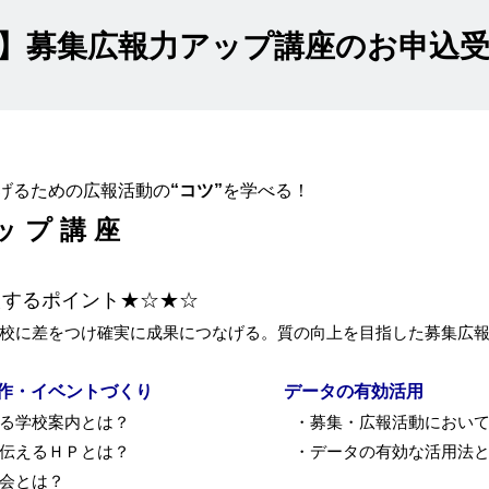
】募集広報力アップ講座のお申込
げるための広報活動の
“コツ”
を学べる！
ッ プ 講 座
えするポイント★☆★☆
校に差をつけ確実に成果につなげる。質の向上を目指した募集広
作・イベントづくり
データの有効活用
くなる学校案内とは？ ・募集・広報活動において取
報を伝えるＨＰとは？ ・データの有効な活用法と
会とは？